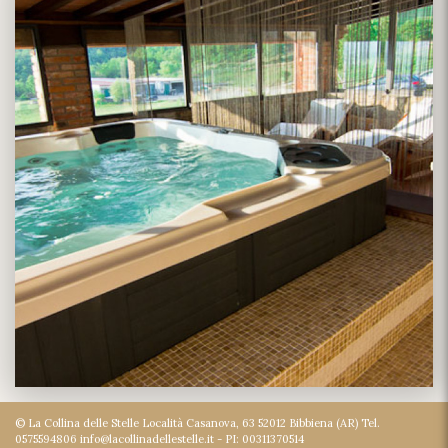
© La Collina delle Stelle Località Casanova, 63 52012 Bibbiena (AR) Tel.
0575594806 info@lacollinadellestelle.it - PI: 00311370514