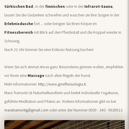
türkischen Bad
, in der
finnischen
oder in der
Infrarot-Sauna
,
lassen Sie die Gedanken schweifen und waschen sie Ihre Sorgen in der
Erlebnisdusche
fort ... oder bringen Sie Ihren Körper im
Fitnessbereich
mit Blick auf den Pferdestall und die Koppel wieder in
Schwung.
Nach 21 Uhr können Sie eine Exklusiv-Nutzung buchen!
Wenn Sie sich einmal etwas ganz Besonderes gönnen wollen, empfehlen
wir Ihnen eine
Massage
nach allen Regeln der Kunst.
Mehr Informationen:
http://www.gmriflessologia.it.
Mara Tramonti ist Naturheilkundlerin und bietet individuelle Yogakurse,
geführte Meditation und Pilates an. Weitere Informationen gibt es bei
maratramontg@gmail.com
oder unter der Nummer 0039 - 340 - 9928913.